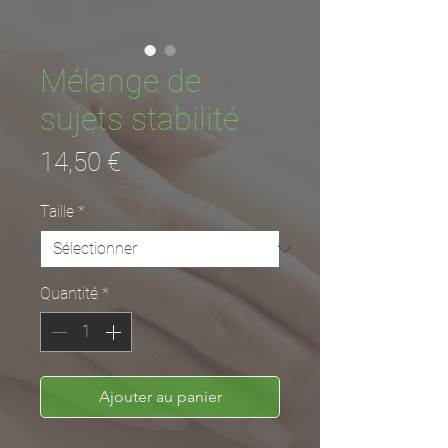
Mélange de
sujets stabilité
Prix
14,50 €
Taille
*
Quantité
*
Ajouter au panier