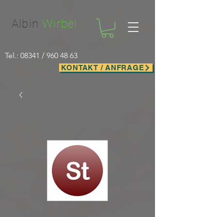
Facebook-domain-verification=nwf1p147ltwano67u8m1rh7bx8hmxv
Albin
Wirbel
Tel.: 08341 /
960 48 63
KONTAKT / ANFRAGE