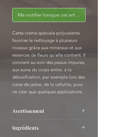
Me notifier lorsque cet article est disponible
Cette crème spéciale polyvalente
favorise le nettoyage à plusieurs
niveaux grâce aux minéraux et aux
essences de fleurs qu'elle contient. Il
convient au soin des peaux impures,
aux soins du corps entier, à la
détoxification, par exemple lors des
cures de jeûne, de la cellulite, pour
ne citer que quelques applications.
Avertissement
Les domaines d'application
Ingrédients
mentionnés sont basés sur des
valeurs empiriques et ne sont pas des