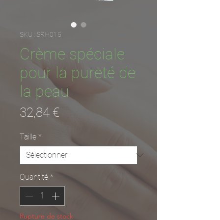
SKU : SRH015
Crème spéciale
pour la pureté de
la peau
Prix
32,84 €
Taille
*
Quantité
*
Rupture de stock