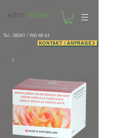
Facebook-domain-verification=nwf1p147ltwano67u8m1rh7bx8hmxv
Albin
Wirbel
Tel.: 08341 /
960 48 63
KONTAKT / ANFRAGE