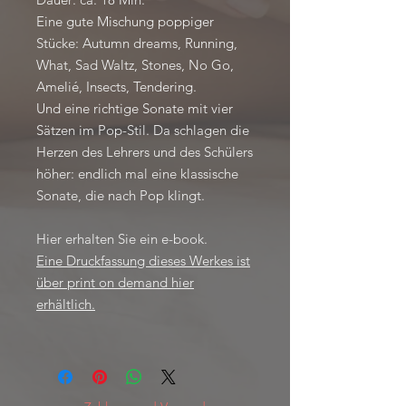
Eine gute Mischung poppiger
Stücke: Autumn dreams, Running,
What, Sad Waltz, Stones, No Go,
Amelié, Insects, Tendering.
Und eine richtige Sonate mit vier
Sätzen im Pop-Stil. Da schlagen die
Herzen des Lehrers und des Schülers
höher: endlich mal eine klassische
Sonate, die nach Pop klingt.
Hier erhalten Sie ein e-book.
Eine Druckfassung dieses Werkes ist
über print on demand hier
erhältlich.