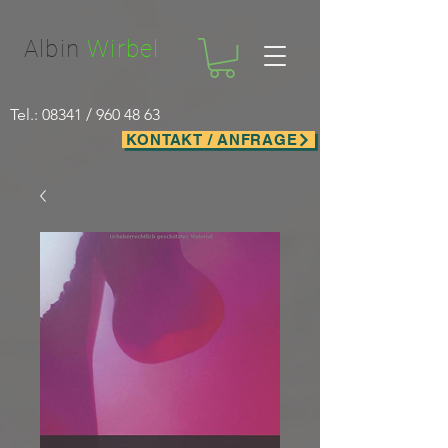
Facebook-domain-verification=nwf1p147ltwano67u8m1rh7bx8hmxv
Albin
Wirbel
Tel.: 08341 /
960 48 63
KONTAKT / ANFRAGE