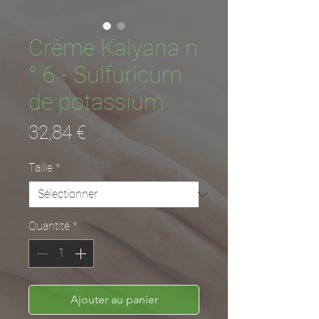
Crème Kalyana n
° 6 - Sulfuricum
de potassium
Prix
32,84 €
Taille
*
Quantité
*
Ajouter au panier