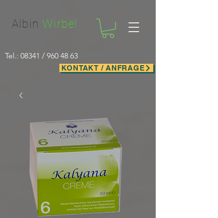
Facebook-domain-verification=nwf1p147ltwano67u8m1rh7bx8hmxv
Albin
Wirbel
Tel.: 08341 /
960 48 63
KONTAKT / ANFRAGE