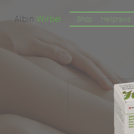
Facebook-domain-verification=nwf1p147ltwano67u8m1rh7bx8hmxv
Albin
Wirbel
Shop
Heilpraxis