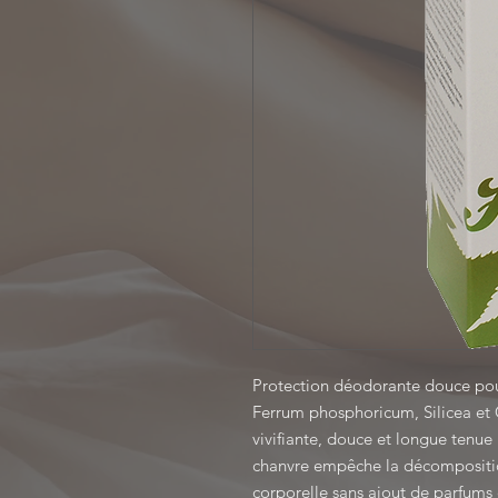
Protection déodorante douce pour
Ferrum phosphoricum, Silicea et 
vivifiante, douce et longue tenue
chanvre empêche la décompositio
corporelle sans ajout de parfums 