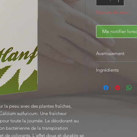
Rupture de stock
Me notifier lors
Avertissement
Les domaines d'appli
Ingrédients
des valeurs empiriqu
curatives.
AQUA; DE L'ALCOO
L'utilisation de tous
CAPRYLATE DE POLY
ligne est de votre pr
CAPRATE; ALCOOL,
AQUA, ALCOOL, FE
 la peau avec des plantes fraîches,
CALCIUM SULFURICU
Calcium sulfuricum. Une fraîcheur
PARFUM, CANANGA
ANGUSTIFOLIA, O
 pour toute la journée. Le déodorant au
n bactérienne de la transpiration
et de colorants. L'effet doux et durable se