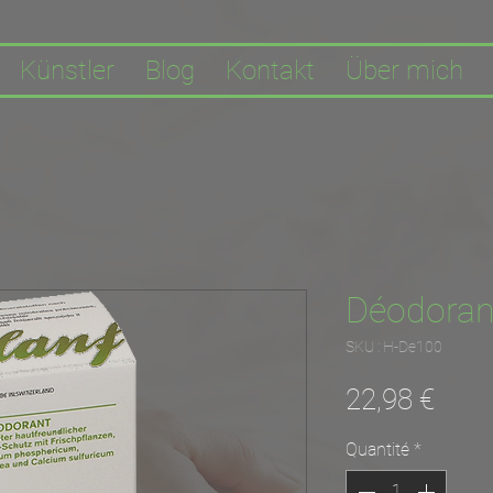
Künstler
Blog
Kontakt
Über mich
Déodoran
SKU : H-De100
Prix
22,98 €
Quantité
*