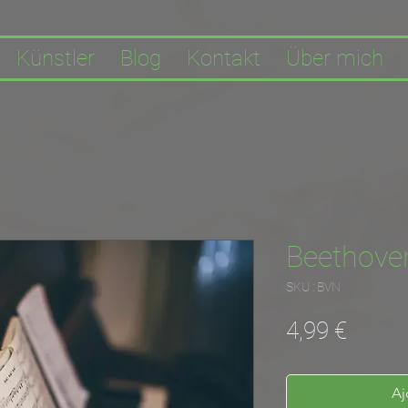
Künstler
Blog
Kontakt
Über mich
Beethoven
SKU : BVN
Prix
4,99 €
Aj