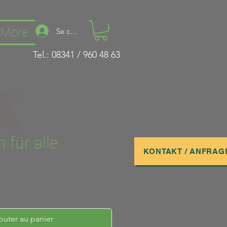
More
Se connecter
Tel.: 08341 / 960 48 63
 für alle
KONTAKT / ANFRAG
outer au panier