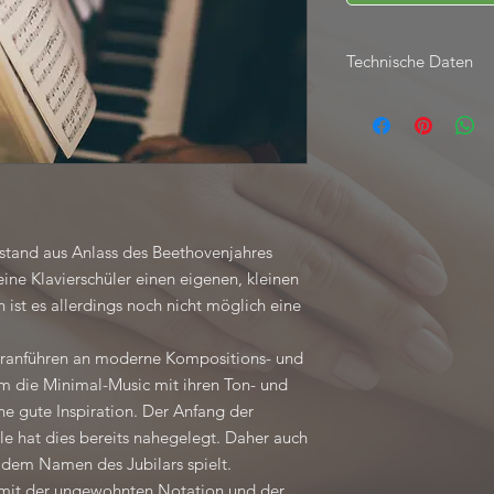
Technische Daten
E-Book, 5 Seiten
Komposition für Klavi
stand aus Anlass des Beethovenjahres
eine Klavierschüler einen eigenen, kleinen
 ist es allerdings noch nicht möglich eine
heranführen an moderne Kompositions- und
em die Minimal-Music mit ihren Ton- und
e gute Inspiration. Der Anfang der
e hat dies bereits nahegelegt. Daher auch
t dem Namen des Jubilars spielt.
t mit der ungewohnten Notation und der