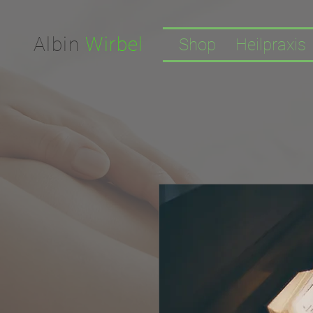
Facebook-domain-verification=nwf1p147ltwano67u8m1rh7bx8hmxv
Albin
Wirbel
Shop
Heilpraxis